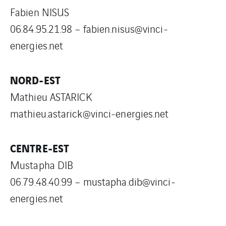
Fabien NISUS
06.84.95.21.98 – fabien.nisus@vinci-
energies.net
NORD-EST
Mathieu ASTARICK
mathieu.astarick@vinci-energies.net
CENTRE-EST
Mustapha DIB
06.79.48.40.99 – mustapha.dib@vinci-
energies.net